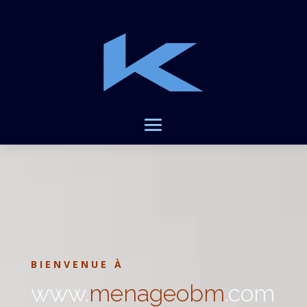
BIENVENUE À
www.
menageobm
.com