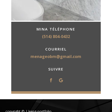
MINA TÉLÉPHONE
(514) 804-0432
COURRIEL
menageobm@gmail.com
SUIVRE
copyright © | keng-portfolio