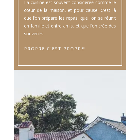
La cuisine est souvent considérée comme le
cœur de la maison, et pour cause. C’est là
que l’on prépare les repas, que l’on se réunit
en famille et entre amis, et que l’on crée des
souvenirs.
PROPRE C'EST PROPRE!