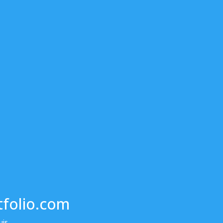
tfolio.com
is.