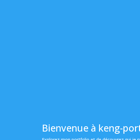
Bienvenue à keng-por
Explorez mon portfolio et de découvrez qui je su